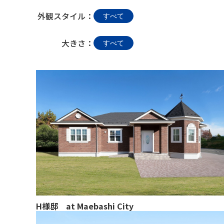
外観スタイル：
すべて
大きさ：
すべて
H様邸　at Maebashi City