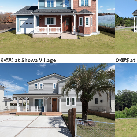
O様邸 at 
K様邸 at Showa Village