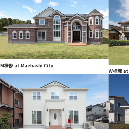
M様邸 at Maebashi City
W様邸 at 