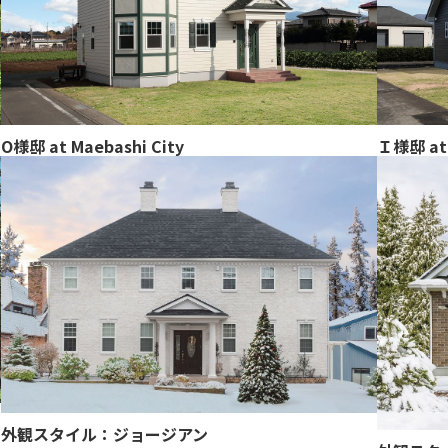
O様邸 at Maebashi City
Ｉ様邸 at 
外観スタイル：ジョージアン