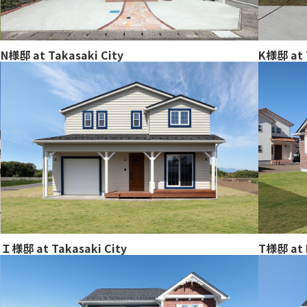
N様邸 at Takasaki City
K様邸 at 
Ｉ様邸 at Takasaki City
T様邸 at 