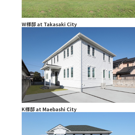
W様邸 at Takasaki City
K様邸 at Maebashi City