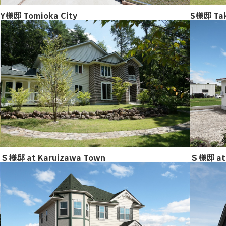
Y様邸 Tomioka City
S様邸 Tak
Ｓ様邸 at 
Ｓ様邸 at Karuizawa Town