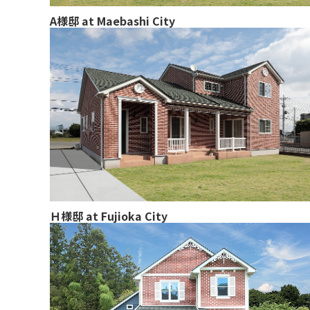
A様邸 at Maebashi City
Ｈ様邸 at Fujioka City