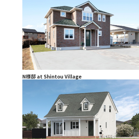
N様邸 at Shintou Village