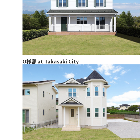
O様邸 at Takasaki City